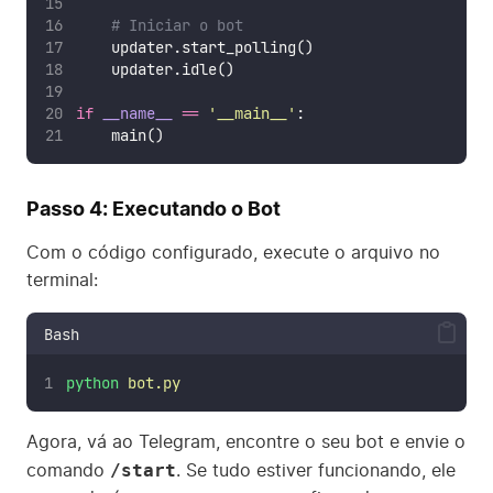
# Iniciar o bot
    updater.start_polling()
    updater.idle()
if
__name__
==
'
__main__
'
:
    main()
Passo 4: Executando o Bot
Com o código configurado, execute o arquivo no
terminal:
Bash
python
bot.py
Agora, vá ao Telegram, encontre o seu bot e envie o
/start
comando
. Se tudo estiver funcionando, ele