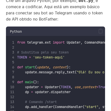
bot.py
Crie um arquivo Python, por exemplo,
, e
comece a codificar. Aqui está um exemplo básico
para conectar seu bot ao Telegram usando o token
de API obtido no BotFather:
Python
from
 telegram.ext 
import
 Updater, CommandHandle
# Substitua pelo seu token
TOKEN
=
'
seu-token-aqui
'
def
start
(
update
, 
context
):
    update.message.reply_text(
"
Olá! Eu sou o se
def
main
():
    updater 
=
 Updater(
TOKEN
, 
use_context
=
True
)
    dp 
=
 updater.dispatcher
# Comando /start
    dp.add_handler(CommandHandler(
"
start
"
, star