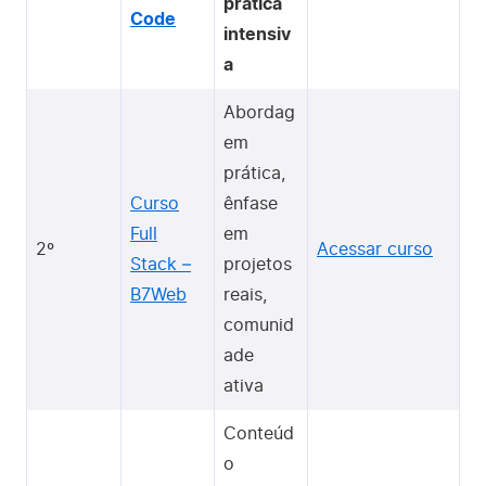
prática
Code
intensiv
a
Abordag
em
prática,
Curso
ênfase
Full
em
2º
Acessar curso
Stack –
projetos
B7Web
reais,
comunid
ade
ativa
Conteúd
o