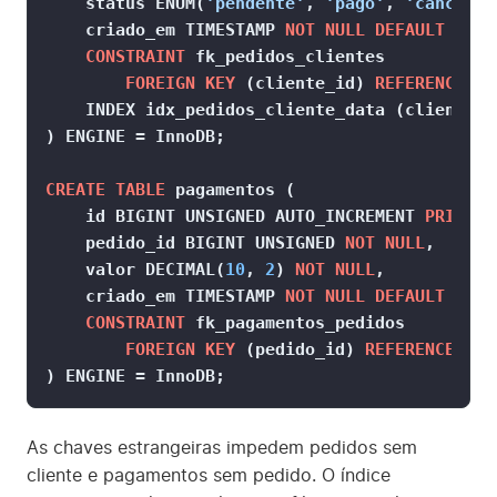
    status ENUM(
'pendente'
, 
'pago'
, 
'cancelad
    criado_em 
TIMESTAMP
NOT NULL
DEFAULT
CURR
CONSTRAINT
 fk_pedidos_clientes

FOREIGN KEY
 (cliente_id) 
REFERENCES
 c
    INDEX idx_pedidos_cliente_data (cliente_id
) ENGINE 
=
 InnoDB;

CREATE TABLE
 pagamentos (

    id 
BIGINT
 UNSIGNED AUTO_INCREMENT 
PRIMARY
    pedido_id 
BIGINT
 UNSIGNED 
NOT NULL
,

    valor 
DECIMAL
(
10
, 
2
) 
NOT NULL
,

    criado_em 
TIMESTAMP
NOT NULL
DEFAULT
CURR
CONSTRAINT
 fk_pagamentos_pedidos

FOREIGN KEY
 (pedido_id) 
REFERENCES
 pe
) ENGINE 
=
 InnoDB;
As chaves estrangeiras impedem pedidos sem
cliente e pagamentos sem pedido. O índice