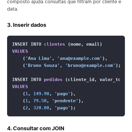
composto ajuda consultas que filtram por cliente e
data.
3. Inserir dados
INSERT INTO 
clientes
 (
nome, email
VALUES
    (
'Ana Lima'
, 
'ana@example.com'
),

    (
'Bruno Souza'
, 
'bruno@example.com'
)
;

INSERT INTO 
pedidos
 (
cliente_id, valor_total,
VALUES
    (
1
, 
149.90
, 
'pago'
),

    (
1
, 
79.50
, 
'pendente'
),

    (
2
, 
320.00
, 
'pago'
)
;
4. Consultar com JOIN