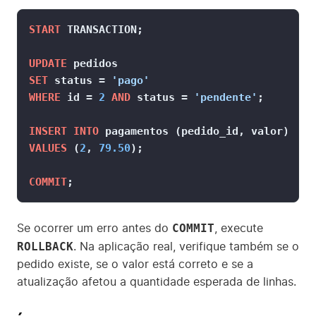
START
 TRANSACTION;

UPDATE
SET
 status 
=
'pago'
WHERE
 id 
=
2
AND
 status 
=
'pendente'
;

INSERT INTO
VALUES
 (
2
, 
79.50
);

COMMIT
;
COMMIT
Se ocorrer um erro antes do
, execute
ROLLBACK
. Na aplicação real, verifique também se o
pedido existe, se o valor está correto e se a
atualização afetou a quantidade esperada de linhas.