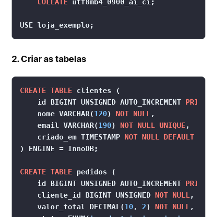
COLLATE
 utf8mb4_0900_ai_ci;

USE loja_exemplo;
2. Criar as tabelas
CREATE TABLE
 clientes (

    id 
BIGINT
 UNSIGNED AUTO_INCREMENT 
PRIMARY
    nome 
VARCHAR
(
120
) 
NOT NULL
,

    email 
VARCHAR
(
190
) 
NOT NULL
UNIQUE
,

    criado_em 
TIMESTAMP
NOT NULL
DEFAULT
CURR
) ENGINE 
=
 InnoDB;

CREATE TABLE
 pedidos (

    id 
BIGINT
 UNSIGNED AUTO_INCREMENT 
PRIMARY
    cliente_id 
BIGINT
 UNSIGNED 
NOT NULL
,

    valor_total 
DECIMAL
(
10
, 
2
) 
NOT NULL
,
