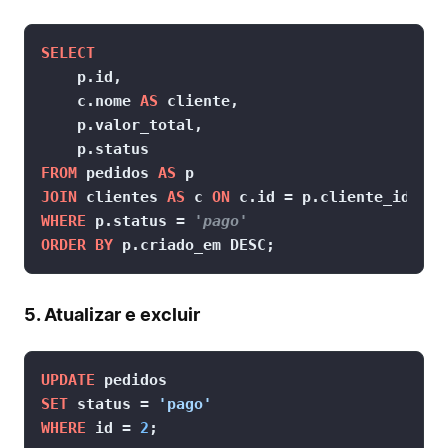
SELECT
    p.id,

    c.nome 
AS
 cliente,

    p.valor_total,

FROM
 pedidos 
AS
JOIN
 clientes 
AS
 c 
ON
WHERE
 p.status = 
'pago'
ORDER
BY
 p.criado_em DESC;
5. Atualizar e excluir
UPDATE
SET
 status 
=
'pago'
WHERE
 id 
=
2
;
