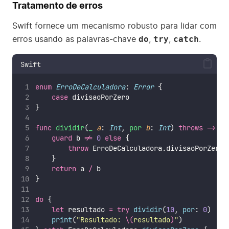
Tratamento de erros
Swift fornece um mecanismo robusto para lidar com
do
try
catch
erros usando as palavras-chave
,
,
.
Swift
enum
ErroDeCalculadora
: 
Error 
{
case
 divisaoPorZero
}
func
dividir
(
_
a
: 
Int
, 
por
b
: 
Int
) 
throws
->
In
guard
 b 
!=
0
else
 {
throw
 ErroDeCalculadora.divisaoPorZero
    }
return
 a 
/
 b
}
do
 {
let
 resultado 
=
try
dividir
(
10
, 
por
: 
0
)
print
(
"
Resultado: 
\(
resultado
)
"
)