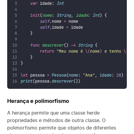
var
 idade: 
Int
init
(
nome
: 
String
, 
idade
: 
Int
) {
self
.nome 
=
 nome
self
.idade 
=
 idade
    }
func
descrever
() 
->
String
 {
return
"
Meu nome é 
\(
nome
)
 e tenho 
\(
id
    }
}
let
 pessoa 
=
Pessoa
(
nome
: 
"
Ana
"
, 
idade
: 
28
)
print
(pessoa.
descrever
())
Herança e polimorfismo
A herança permite que uma classe herde
propriedades e métodos de outra classe. O
polimorfismo permite que objetos de diferentes