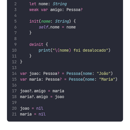
let
 nome: 
String
weak
var
 amigo: Pessoa
?
init
(
nome
: 
String
) {
self
.nome 
=
 nome
    }
deinit
 {
print
(
"
\(
nome
)
 foi desalocado
"
)
    }
}
var
 joao: Pessoa
?
=
Pessoa
(
nome
: 
"
João
"
)
var
 maria: Pessoa
?
=
Pessoa
(
nome
: 
"
Maria
"
)
joao
?
.amigo 
=
 maria
maria
?
.amigo 
=
 joao
joao 
=
nil
maria 
=
nil