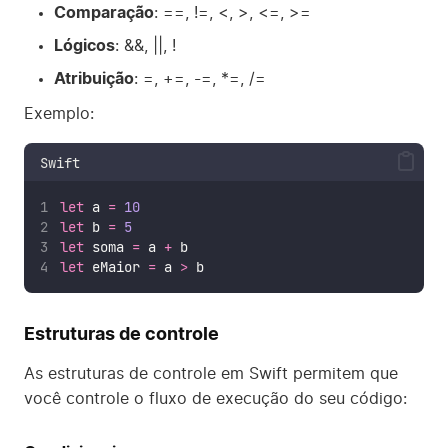
Comparação
: ==, !=, <, >, <=, >=
Lógicos
: &&, ||, !
Atribuição
: =, +=, -=, *=, /=
Exemplo:
Swift
let
 a 
=
10
let
 b 
=
5
let
 soma 
=
 a 
+
 b
let
 eMaior 
=
 a 
>
 b
Estruturas de controle
As estruturas de controle em Swift permitem que
você controle o fluxo de execução do seu código: