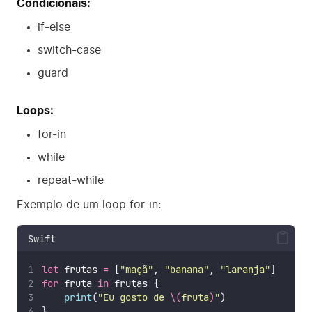
Condicionais:
if-else
switch-case
guard
Loops:
for-in
while
repeat-while
Exemplo de um loop for-in:
Swift
let
 frutas 
=
 [
"
maçã
"
, 
"
banana
"
, 
"
laranja
"
]
for
 fruta 
in
 frutas {
print
(
"
Eu gosto de 
\(
fruta
)
"
)
}