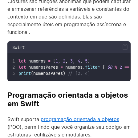
Closures são funções anônimas que podem capturar
e armazenar referências a variáveis e constantes do
contexto em que são definidas. Elas são
especialmente úteis em programação assíncrona e
funcional.
Swift
let
 numeros 
=
 [
1
, 
2
, 
3
, 
4
, 
5
]
let
 numerosPares 
=
 numeros.
filter
 { 
$0
%
2
==
0
 
print
(numerosPares) 
// [2, 4]
Programação orientada a objetos
em Swift
Swift suporta
programação orientada a objetos
(POO), permitindo que você organize seu código em
estruturas reutilizáveis e modulares.