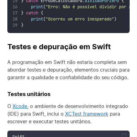
} 
catch
 ErroDeCalculadora.
divisaoPorZero
 {
print
(
"
Erro: Não é possível dividir por zer
} 
catch
 {
print
(
"
Ocorreu um erro inesperado
"
)
}
Testes e depuração em Swift
A programação em Swift não estaria completa sem
abordar testes e depuração, elementos cruciais para
garantir a qualidade e confiabilidade do seu código.
Testes unitários
O
Xcode
, o ambiente de desenvolvimento integrado
(IDE) para Swift, inclui o
XCTest framework
para
escrever e executar testes unitários.
Swift