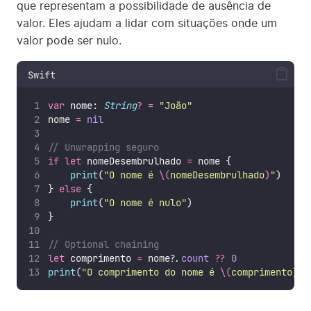
que representam a possibilidade de ausência de
valor. Eles ajudam a lidar com situações onde um
valor pode ser nulo.
Swift
var
 nome: 
String
?
=
"
João
"
nome 
=
nil
// Unwrapping seguro
if
let
 nomeDesembrulhado 
=
 nome {
print
(
"
O nome é 
\(
nomeDesembrulhado
)
"
)
} 
else
 {
print
(
"
O nome é nulo
"
)
}
// Optional chaining
let
 comprimento 
=
 nome
?
.
count
??
0
print
(
"
O comprimento do nome é 
\(
comprimento
)
"
)