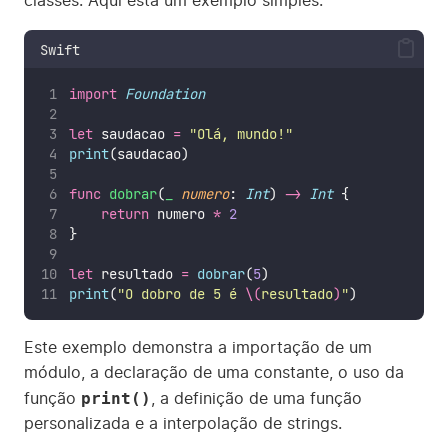
classes. Aqui está um exemplo simples:
Swift
import
Foundation
let
 saudacao 
=
"
Olá, mundo!
"
print
(saudacao)
func
dobrar
(
_
numero
: 
Int
) 
->
Int
 {
return
 numero 
*
2
}
let
 resultado 
=
dobrar
(
5
)
print
(
"
O dobro de 5 é 
\(
resultado
)
"
)
Este exemplo demonstra a importação de um
módulo, a declaração de uma constante, o uso da
print()
função
, a definição de uma função
personalizada e a interpolação de strings.