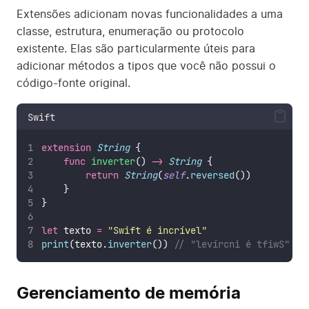
Extensões adicionam novas funcionalidades a uma
classe, estrutura, enumeração ou protocolo
existente. Elas são particularmente úteis para
adicionar métodos a tipos que você não possui o
código-fonte original.
Swift
extension
String
 {
func
inverter
() 
->
String
 {
return
String
(
self
.
reversed
())
    }
}
let
 texto 
=
"
Swift é incrível
"
print
(texto.
inverter
()) 
// "levírcni é tfiwS"
Gerenciamento de memória