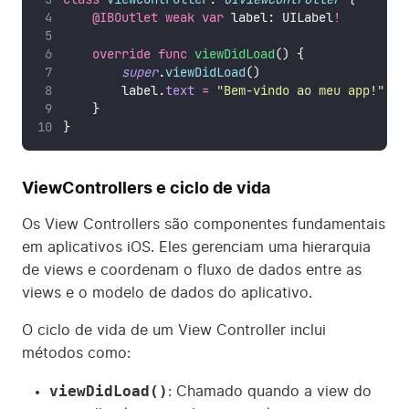
@IBOutlet
weak
var
 label: UILabel
!
override
func
viewDidLoad
() {
super
.
viewDidLoad
()
        label.
text
=
"
Bem-vindo ao meu app!
"
    }
}
ViewControllers e ciclo de vida
Os View Controllers são componentes fundamentais
em aplicativos iOS. Eles gerenciam uma hierarquia
de views e coordenam o fluxo de dados entre as
views e o modelo de dados do aplicativo.
O ciclo de vida de um View Controller inclui
métodos como:
viewDidLoad()
: Chamado quando a view do