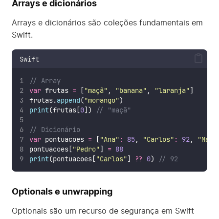
Arrays e dicionários
Arrays e dicionários são coleções fundamentais em
Swift.
Swift
// Array
var
 frutas 
=
 [
"
maçã
"
, 
"
banana
"
, 
"
laranja
"
]
frutas.
append
(
"
morango
"
)
print
(frutas[
0
]) 
// "maçã"
// Dicionário
var
 pontuacoes 
=
 [
"
Ana
"
:
85
, 
"
Carlos
"
:
92
, 
"
Mari
pontuacoes[
"
Pedro
"
] 
=
88
print
(pontuacoes[
"
Carlos
"
] 
??
0
) 
// 92
Optionals e unwrapping
Optionals são um recurso de segurança em Swift