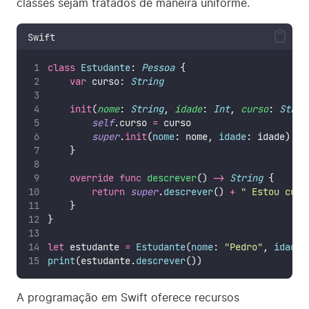
classes sejam tratados de maneira uniforme.
Swift
class
Estudante
: 
Pessoa 
{
var
 curso: 
String
init
(
nome
: 
String
, 
idade
: 
Int
, 
curso
: 
Strin
self
.curso 
=
 curso
super
.
init
(
nome
: nome, 
idade
: idade)
    }
override
func
descrever
() 
->
String
 {
return
super
.
descrever
() 
+
"
 Estou curs
    }
}
let
 estudante 
=
Estudante
(
nome
: 
"
Pedro
"
, 
idade
:
print
(estudante.
descrever
())
A programação em Swift oferece recursos