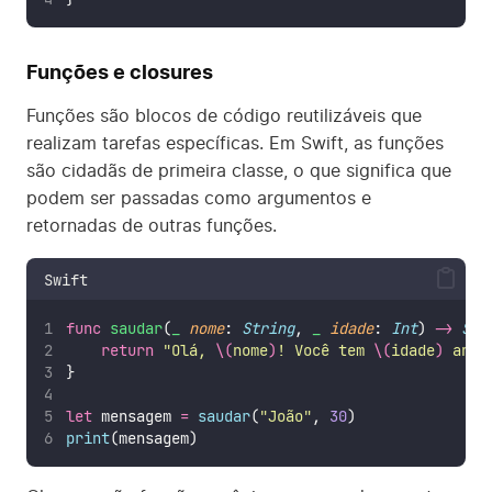
Funções e closures
Funções são blocos de código reutilizáveis que
realizam tarefas específicas. Em Swift, as funções
são cidadãs de primeira classe, o que significa que
podem ser passadas como argumentos e
retornadas de outras funções.
Swift
func
saudar
(
_
nome
: 
String
, 
_
idade
: 
Int
) 
->
Str
return
"
Olá, 
\(
nome
)
! Você tem 
\(
idade
)
 anos
}
let
 mensagem 
=
saudar
(
"
João
"
, 
30
)
print
(mensagem)