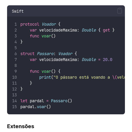
Swift
protocol
Voador
 {
var
 velocidadeMaxima: 
Double
 { 
get
 }
func
voar
()
}
struct
Passaro
: 
Voador 
{
var
 velocidadeMaxima: 
Double
=
20.0
func
voar
() {
print
(
"
O pássaro está voando a 
\(
veloci
    }
}
let
 pardal 
=
Passaro
()
pardal.
voar
()
Extensões