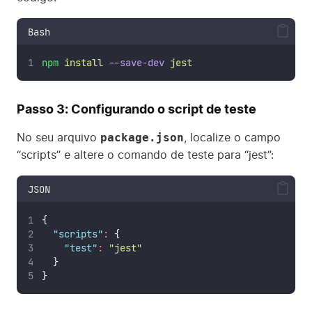
Bash
npm
install
--save-dev
jest
Passo 3: Configurando o script de teste
package.json
No seu arquivo
, localize o campo
“scripts” e altere o comando de teste para “jest”:
JSON
{
"
scripts
"
:
 {
"
test
"
:
"
jest
"
  }
}