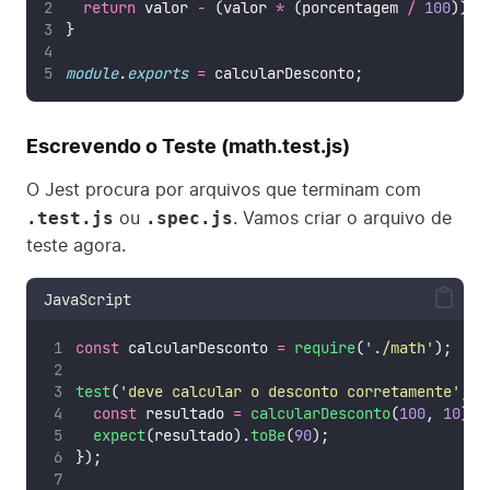
return
 valor 
-
 (valor 
*
 (porcentagem 
/
100
));
}
module
.
exports
=
 calcularDesconto;
Escrevendo o Teste (math.test.js)
O Jest procura por arquivos que terminam com
.test.js
.spec.js
ou
. Vamos criar o arquivo de
teste agora.
JavaScript
const
 calcularDesconto 
=
require
(
'
./math
'
);
test
(
'
deve calcular o desconto corretamente
'
, (
const
 resultado 
=
calcularDesconto
(
100
, 
10
);
expect
(resultado).
toBe
(
90
);
});