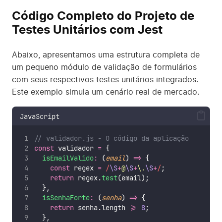
Código Completo do Projeto de
Testes Unitários com Jest
Abaixo, apresentamos uma estrutura completa de
um pequeno módulo de validação de formulários
com seus respectivos testes unitários integrados.
Este exemplo simula um cenário real de mercado.
JavaScript
// validador.js - O código da aplicação
const
 validador 
=
 {
isEmailValido
:
 (
email
) 
=>
 {
const
 regex 
=
/
\S
+
@
\S
+
\.
\S
+
/
;
return
 regex.
test
(email);
  },
isSenhaForte
:
 (
senha
) 
=>
 {
return
 senha.length 
>=
8
;
  },