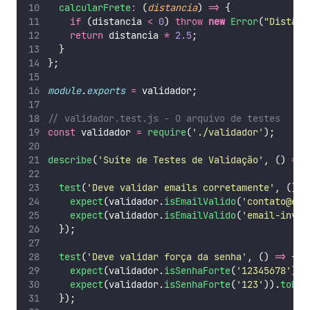
calcularFrete
:
 (
distancia
) 
=>
 {
if
 (distancia 
<
0
) 
throw
new
Error
(
"
Distânc
return
 distancia 
*
2.5
;
  }
};
module
.
exports
=
 validador;
// validador.test.js - O arquivo de testes
const
 validador 
=
require
(
'
./validador
'
);
describe
(
'
Suite de Testes de Validação
'
, () 
=>
 
test
(
'
Deve validar emails corretamente
'
, () 
=
expect
(validador.
isEmailValido
(
'
contato@emp
expect
(validador.
isEmailValido
(
'
email-inval
  });
test
(
'
Deve validar força da senha
'
, () 
=>
 {
expect
(validador.
isSenhaForte
(
'
12345678
'
)).
expect
(validador.
isSenhaForte
(
'
123
'
)).
toBe
(
  });