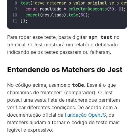
test
(
'
deve retornar o valor original se o desco
const
 resultado 
=
calcularDesconto
(
50
, 
0
);
expect
(resultado).
toBe
(
50
);
});
npm test
Para rodar esse teste, basta digitar
no
terminal. O Jest mostrará um relatório detalhado
indicando se os testes passaram ou falharam.
Entendendo os Matchers do Jest
toBe
No código acima, usamos o
. Esse é o que
chamamos de “matcher” (comparador). O Jest
possui uma vasta lista de matchers que permitem
verificar diferentes condições. De acordo com a
documentação oficial da
Fundação OpenJS
, os
matchers ajudam a tornar o código de teste mais
legível e expressivo.