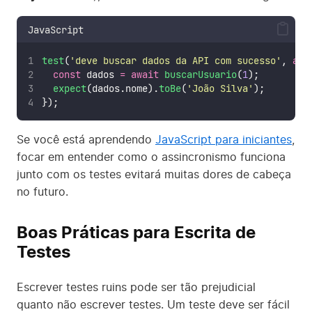
JavaScript
test
(
'
deve buscar dados da API com sucesso
'
, 
asy
const
 dados 
=
await
buscarUsuario
(
1
);
expect
(dados.nome).
toBe
(
'
João Silva
'
);
});
Se você está aprendendo
JavaScript para iniciantes
,
focar em entender como o assincronismo funciona
junto com os testes evitará muitas dores de cabeça
no futuro.
Boas Práticas para Escrita de
Testes
Escrever testes ruins pode ser tão prejudicial
quanto não escrever testes. Um teste deve ser fácil