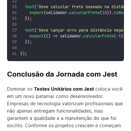
test
(
'
Deve calcular frete baseado na distânci
expect
(validador.
calcularFrete
(
10
)).
toBe
(
25
  });
test
(
'
Deve lançar erro para distância negativ
expect
(() 
=>
 validador.
calcularFrete
(
-
5
)).
t
  });
});
Conclusão da Jornada com Jest
Dominar os
Testes Unitários com Jest
coloca você
em um novo patamar como desenvolvedor.
Empresas de tecnologia valorizam profissionais que
não apenas entregam funcionalidades, mas
garantem a qualidade e a manutenção do que foi
escrito. Conforme os projetos crescem e começam